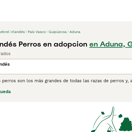
ebrel Irlandés
País Vasco
Guipúzcoa
Aduna
landés Perros en adopcion
en Aduna, 
rados
andés
 perros son los más grandes de todas las razas de perros y, 
r ser gigantes gentiles y son especialmente amigables con lo
queda
u velocidad. Aunque el Lebrel Irlandés es grande, son perros
amente con su apariencia.
ina de consejos de compra de Lebrel Irlandés
para obtener in