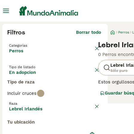
Filtros
Borrar todo
Perros
L
Lebrel Ir
Categorías
Perros
0 Perros encont
Lebrel Irl
Tipo de listado
Sólo puro
En adopcion
Tipo de raza
Estos orgullosos
son conocidos po
Guardar bús
Incluir cruces
relajada y por s
combina perfect
Raza
Lebrel Irlandés
Lee nuestra
pág
Tu ubicación