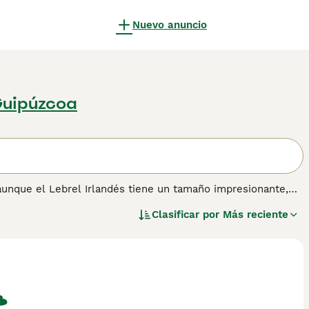
Nuevo anuncio
Guipúzcoa
aunque el Lebrel Irlandés tiene un tamaño impresionante,
s niños. Son conocidos por su naturaleza tranquila y
Clasificar por
Más reciente
 perfectamente equilibrados que tienen un pelaje áspero que
formación sobre esta raza de perro.