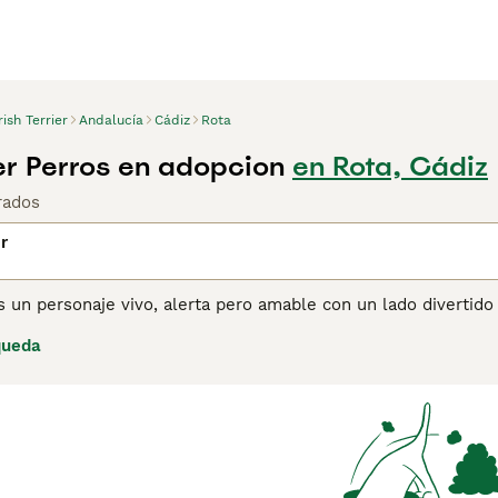
rish Terrier
Andalucía
Cádiz
Rota
ier Perros en adopcion
en Rota, Cádiz
rados
er
 es un personaje vivo, alerta pero amable con un lado divertid
ener afinidad por los niños, lo que los convierte en la perfe
queda
de una persona, que es otra de sus muchas características ent
a doméstica en peligro de extinción y muy pocos cachorros s
n maravillosos compañeros y mascotas de la familia.
ina de consejos de compra de Irish Terrier
para obtener inform