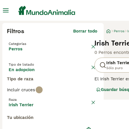
Filtros
Borrar todo
Perros
I
Irish Terr
Categorías
Perros
0 Perros encont
Irish Terri
Tipo de listado
Sólo puro
En adopcion
Tipo de raza
El Irish Terrier
largas parecen t
Guardar bús
Incluir cruces
estado de ánimo 
como ser una raz
Raza
pesar de que so
Irish Terrier
Lee nuestra
pág
Tu ubicación