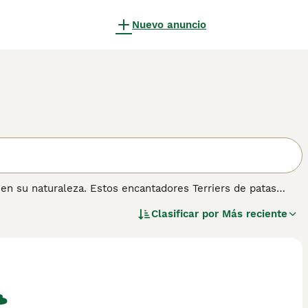
Nuevo anuncio
o en su naturaleza. Estos encantadores Terriers de patas
cta mascota familiar. También parecen ser capaces de leer el
Clasificar por
Más reciente
rañables. Sin embargo, el Irish Terrier está clasificado
on criados y registrados en el Kennel Club cada año, a
ación sobre esta raza de perro.