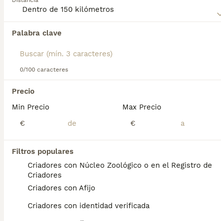
Distancia
Coated Wheaten Terrier
para obtener información sobre
esta raza de perro.
Palabra clave
Encontramos 0 Irish Soft Coated Wheaten
Terrier Perros en adopcion en Caniles,
Granada.
Si deseas exactamente esta búsqueda guarda tu 
0/100 caracteres
búsqueda y espera el resultado perfecto:
Precio
Guardar búsqueda
Min Precio
Max Precio
€
€
Preguntas frecuentes
Filtros populares
Criadores con Núcleo Zoológico o en el Registro de
¿Cómo es el carácter del
Criadores
Soft Coated Wheaten
Criadores con Afijo
Terrier?
Criadores con identidad verificada
Personalidad. Estos perros hacen gala de