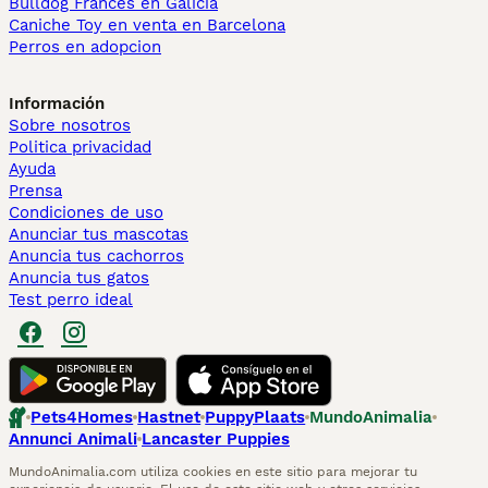
Bulldog Francés en Galicia
Caniche Toy en venta en Barcelona
Perros en adopcion
Información
Sobre nosotros
Politica privacidad
Ayuda
Prensa
Condiciones de uso
Anunciar tus mascotas
Anuncia tus cachorros
Anuncia tus gatos
Test perro ideal
Pets4Homes
Hastnet
PuppyPlaats
MundoAnimalia
Annunci Animali
Lancaster Puppies
MundoAnimalia.com utiliza cookies en este sitio para mejorar tu