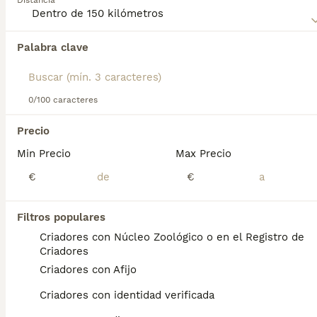
Distancia
Palabra clave
Encontramos 0 Grifón Azul de Gascuña
Perros en adopcion en Moncada, Valencia.
Si deseas exactamente esta búsqueda guarda tu 
búsqueda y espera el resultado perfecto:
0/100 caracteres
Guardar búsqueda
Precio
Min Precio
Max Precio
Preguntas frecuentes
€
€
Filtros populares
¿Qué tamaño tiene un Grifón
Criadores con Núcleo Zoológico o en el Registro de
azul de Gascuña?
Criadores
Criadores con Afijo
Apariencia. Este grifón azul tiene un tamaño
medio (50 a 57 cm) hasta la cruz, con un
Criadores con identidad verificada
manto áspero que lo caracteriza (como