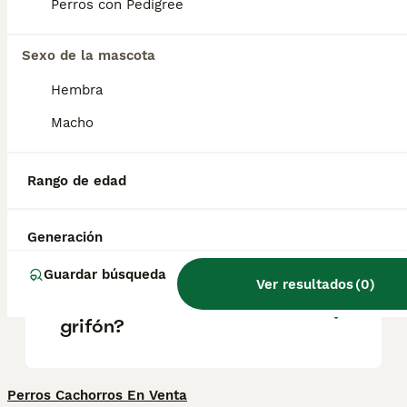
grifón que es) de color moteado azulado,
Perros con Pedigree
orejas caídas menos largas que otros perros
de caza y una cola hacia arriba y ligeramente
curvada.
Sexo de la mascota
Hembra
¿Los grifones azules son
Macho
buenos perros de familia?
Rango de edad
¿Cómo es un perro azul de
gascuña?
Generación
Guardar búsqueda
Ver resultados
(
0
)
¿Cuánto cuesta un perro
grifón?
Perros Cachorros En Venta