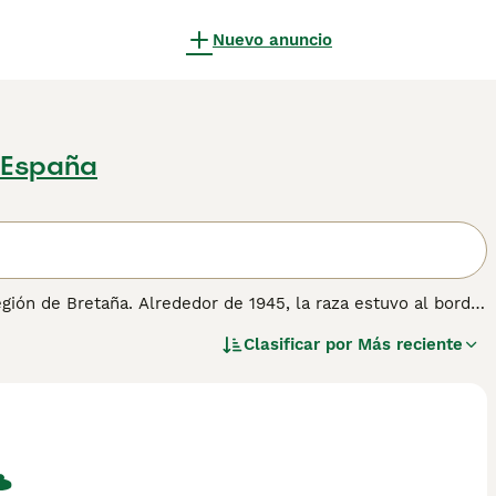
Nuevo anuncio
 España
egión de Bretaña. Alrededor de 1945, la raza estuvo al borde
sta raza logró sobrevivir. El Griffon Bleu de Gascogne se
Clasificar por
Más reciente
o de caza, utilizado principalmente en la caza de liebres.