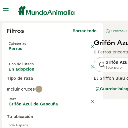
Filtros
Borrar todo
Perros
Grifón Az
Categorías
Perros
0 Perros encont
Grifón Azu
Tipo de listado
Sólo puro
En adopcion
Tipo de raza
El Griffon Bleu 
de la extinción,
Guardar bús
Incluir cruces
originó de un cr
Raza
Grifón Azul de Gascuña
Tu ubicación
Toda España