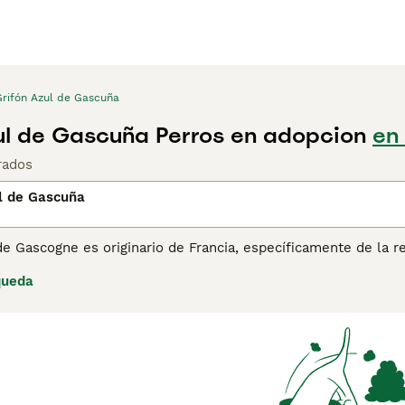
Grifón Azul de Gascuña
ul de Gascuña Perros en adopcion
en
rados
l de Gascuña
de Gascogne es originario de Francia, específicamente de la r
 pero gracias a la ayuda de muchos amantes de los animales, e
queda
uce entre el Grand Bleu de Gascogne y los Griffons. Es un perr