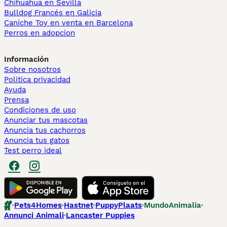
Chihuahua en Sevilla
Bulldog Francés en Galicia
Caniche Toy en venta en Barcelona
Perros en adopcion
Información
Sobre nosotros
Politica privacidad
Ayuda
Prensa
Condiciones de uso
Anunciar tus mascotas
Anuncia tus cachorros
Anuncia tus gatos
Test perro ideal
Pets4Homes
Hastnet
PuppyPlaats
MundoAnimalia
Annunci Animali
Lancaster Puppies