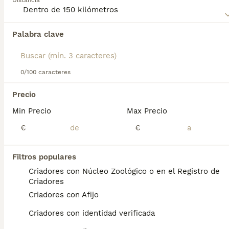
Distancia
Palabra clave
Encontramos 0 Grifón Azul de Gascuña
Perros en adopcion en Collado Mediano,
Madrid.
Si deseas exactamente esta búsqueda guarda tu 
0/100 caracteres
búsqueda y espera el resultado perfecto:
Precio
Guardar búsqueda
Min Precio
Max Precio
€
€
Preguntas frecuentes
Filtros populares
Criadores con Núcleo Zoológico o en el Registro de
¿Qué tamaño tiene un Grifón
Criadores
azul de Gascuña?
Criadores con Afijo
Apariencia. Este grifón azul tiene un tamaño
Criadores con identidad verificada
medio (50 a 57 cm) hasta la cruz, con un