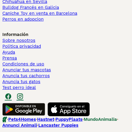
Chihuahua en Sevilla
Bulldog Francés en Galicia
Caniche Toy en venta en Barcelona
Perros en adopcion
Información
Sobre nosotros
Politica privacidad
Ayuda
Prensa
Condiciones de uso
Anunciar tus mascotas
Anuncia tus cachorros
Anuncia tus gatos
Test perro ideal
Pets4Homes
Hastnet
PuppyPlaats
MundoAnimalia
Annunci Animali
Lancaster Puppies