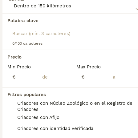
Distancia
Palabra clave
Encontramos 0 Grifón Azul de Gascuña
Perros en adopcion en ViIassar de Mar,
Barcelona.
Si deseas exactamente esta búsqueda guarda tu 
0/100 caracteres
búsqueda y espera el resultado perfecto:
Precio
Guardar búsqueda
Min Precio
Max Precio
€
€
Preguntas frecuentes
Filtros populares
Criadores con Núcleo Zoológico o en el Registro de
¿Qué tamaño tiene un Grifón
Criadores
azul de Gascuña?
Criadores con Afijo
Apariencia. Este grifón azul tiene un tamaño
Criadores con identidad verificada
medio (50 a 57 cm) hasta la cruz, con un