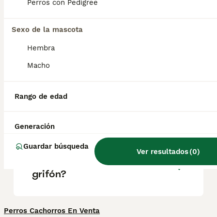
grifón que es) de color moteado azulado,
Perros con Pedigree
orejas caídas menos largas que otros perros
de caza y una cola hacia arriba y ligeramente
curvada.
Sexo de la mascota
Hembra
¿Los grifones azules son
Macho
buenos perros de familia?
Rango de edad
¿Cómo es un perro azul de
gascuña?
Generación
Guardar búsqueda
Ver resultados
(
0
)
¿Cuánto cuesta un perro
grifón?
Perros Cachorros En Venta