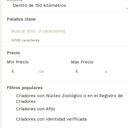
Distancia
Palabra clave
Encontramos 0 Grifón Azul de Gascuña
Perros en adopcion en Sabadell, Barcelona.
Si deseas exactamente esta búsqueda guarda tu 
búsqueda y espera el resultado perfecto:
0/100 caracteres
Guardar búsqueda
Precio
Min Precio
Max Precio
Preguntas frecuentes
€
€
Filtros populares
¿Qué tamaño tiene un Grifón
Criadores con Núcleo Zoológico o en el Registro de
azul de Gascuña?
Criadores
Criadores con Afijo
Apariencia. Este grifón azul tiene un tamaño
medio (50 a 57 cm) hasta la cruz, con un
Criadores con identidad verificada
manto áspero que lo caracteriza (como