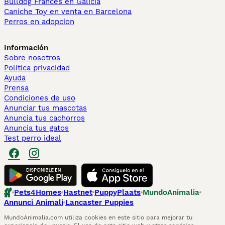
Bulldog Francés en Galicia
Caniche Toy en venta en Barcelona
Perros en adopcion
Información
Sobre nosotros
Politica privacidad
Ayuda
Prensa
Condiciones de uso
Anunciar tus mascotas
Anuncia tus cachorros
Anuncia tus gatos
Test perro ideal
Pets4Homes
Hastnet
PuppyPlaats
MundoAnimalia
Annunci Animali
Lancaster Puppies
MundoAnimalia.com utiliza cookies en este sitio para mejorar tu