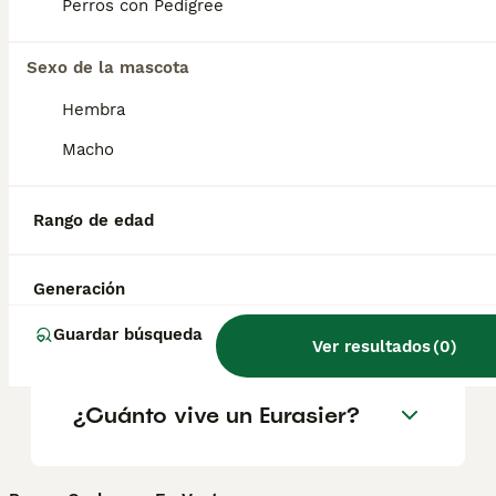
geográfica. Es fundamental acudir a
Perros con Pedigree
criadores responsables que garanticen la
salud y el bienestar de los animales.
Informarse bien y comparar opciones antes
Sexo de la mascota
de comprometerse siempre es la mejor
Hembra
decisión.
Macho
¿Los Eurasiers son buenos
perros?
Rango de edad
Generación
¿Cómo es la personalidad
del Eurasier?
Guardar búsqueda
Ver resultados
(
0
)
¿Cuánto vive un Eurasier?