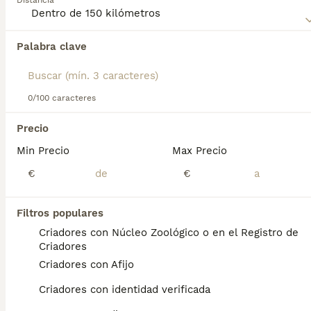
Distancia
un ambiente hogareño.
Lee nuestra
página de consejos de compra de Elkhound
Palabra clave
Noruego Gris
para obtener información sobre esta raza de
Encontramos 0 Cazador de Alces Noruego
perro.
Perros en adopcion en Sant Cugat del Vallès,
Barcelona.
0/100 caracteres
Si deseas exactamente esta búsqueda guarda tu 
búsqueda y espera el resultado perfecto:
Precio
Guardar búsqueda
Min Precio
Max Precio
€
€
Preguntas frecuentes
Filtros populares
Criadores con Núcleo Zoológico o en el Registro de
Criadores
¿Cuánto cuestan los
Criadores con Afijo
cachorros de Elkhound
noruego?
Criadores con identidad verificada