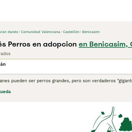
Gran danés
Comunidad Valenciana
Castellón
Benicasim
s Perros en adopcion
en Benicasim, 
rados
mán
nes pueden ser perros grandes, pero son verdaderos "gigantes
familia como de compañía, no solo en España sino en otras 
queda
cen tener afinidad con los niños de todas las edades. Su apeg
e un Dogo Alemán.
ina de consejos de compra de Dogo Alemán
para obtener info