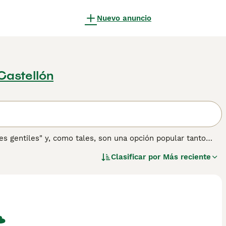
Nuevo anuncio
Castellón
 gentiles" y, como tales, son una opción popular tanto
partes del mundo. Tienen una naturaleza muy amigable y
Clasificar por
Más reciente
o y lealtad hacia sus dueños coincide con la apariencia
rmación sobre esta raza de perro.