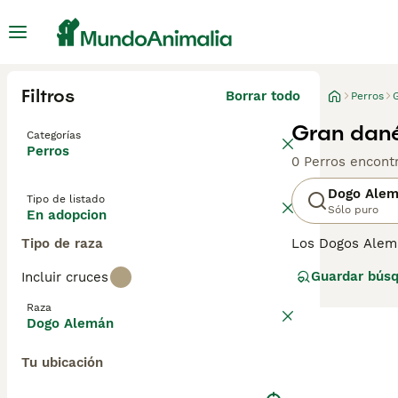
Filtros
Borrar todo
Perros
Gran dané
Categorías
Perros
0 Perros encont
Dogo Ale
Tipo de listado
Sólo puro
En adopcion
Tipo de raza
Los Dogos Alema
como perros de 
Guardar bús
Incluir cruces
juguetona y pare
impresionante d
Raza
Dogo Alemán
Lee nuestra
pág
Tu ubicación