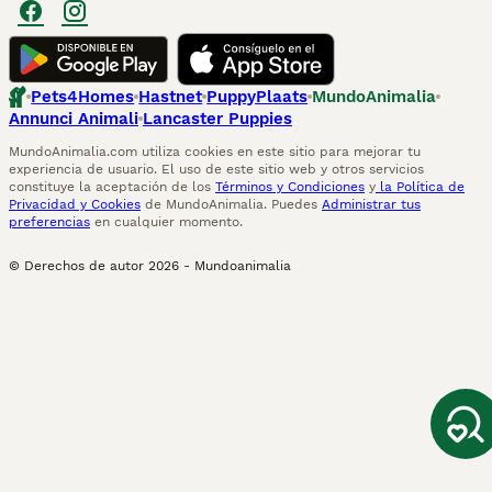
Pets4Homes
Hastnet
PuppyPlaats
MundoAnimalia
Annunci Animali
Lancaster Puppies
MundoAnimalia.com utiliza cookies en este sitio para mejorar tu
experiencia de usuario. El uso de este sitio web y otros servicios
constituye la aceptación de los
Términos y Condiciones
y
la Política de
Privacidad y Cookies
de MundoAnimalia. Puedes
Administrar tus
preferencias
en cualquier momento.
© Derechos de autor
2026
-
Mundoanimalia