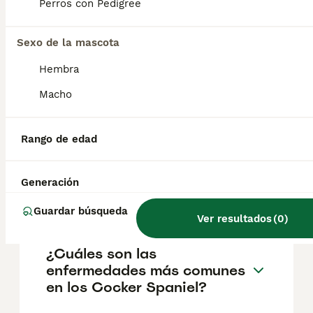
pueden variar según factores como el
Perros con Pedigree
pedigrí, la reputación del criador y la
ubicación.
Sexo de la mascota
Hembra
¿Cuáles son las ventajas y
desventajas del cocker
Macho
spaniel inglés?
Rango de edad
¿Cuál es la diferencia entre
un Cocker Spaniel y un
Generación
cocker spaniel inglés?
Guardar búsqueda
Ver resultados
(
0
)
¿Cuáles son las
enfermedades más comunes
en los Cocker Spaniel?