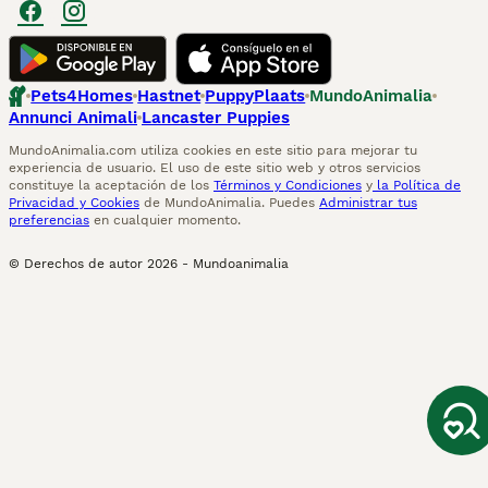
Pets4Homes
Hastnet
PuppyPlaats
MundoAnimalia
Annunci Animali
Lancaster Puppies
MundoAnimalia.com utiliza cookies en este sitio para mejorar tu
experiencia de usuario. El uso de este sitio web y otros servicios
constituye la aceptación de los
Términos y Condiciones
y
la Política de
Privacidad y Cookies
de MundoAnimalia. Puedes
Administrar tus
preferencias
en cualquier momento.
© Derechos de autor
2026
-
Mundoanimalia