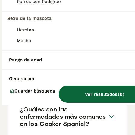
pueden variar según factores como el
Perros con Pedigree
pedigrí, la reputación del criador y la
ubicación.
Sexo de la mascota
Hembra
¿Cuáles son las ventajas y
desventajas del cocker
Macho
spaniel inglés?
Rango de edad
¿Cuál es la diferencia entre
un Cocker Spaniel y un
Generación
cocker spaniel inglés?
Guardar búsqueda
Ver resultados
(
0
)
¿Cuáles son las
enfermedades más comunes
en los Cocker Spaniel?