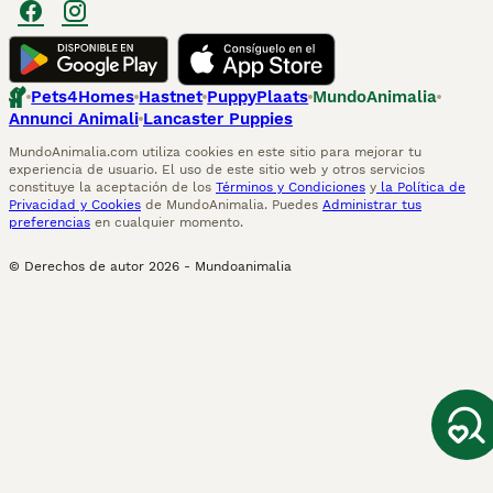
Pets4Homes
Hastnet
PuppyPlaats
MundoAnimalia
Annunci Animali
Lancaster Puppies
MundoAnimalia.com utiliza cookies en este sitio para mejorar tu
experiencia de usuario. El uso de este sitio web y otros servicios
constituye la aceptación de los
Términos y Condiciones
y
la Política de
Privacidad y Cookies
de MundoAnimalia. Puedes
Administrar tus
preferencias
en cualquier momento.
© Derechos de autor
2026
-
Mundoanimalia