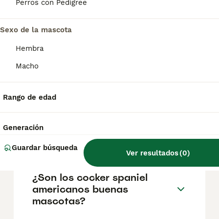
aproximadamente 911€, aunque los precios
Perros con Pedigree
pueden variar según factores como el
pedigrí, la reputación del criador y la
Sexo de la mascota
ubicación.
Hembra
¿Cuál es la diferencia entre
Macho
un cocker spaniel y un
cocker spaniel americano?
Rango de edad
¿Es mejor tener un cocker
Generación
spaniel hembra o macho?
Guardar búsqueda
Ver resultados
(
0
)
¿Son los cocker spaniel
americanos buenas
mascotas?