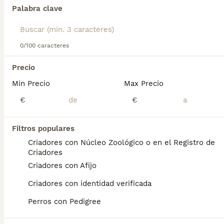
opción como perros de compañía.
Palabra clave
Lee nuestra
página de consejos de compra de Cocker
Encontramos 0 Cocker Spaniel Americano
Spaniel Americano
para obtener información sobre esta
Perros en adopcion en Canarias.
raza de perro.
0/100 caracteres
Si deseas exactamente esta búsqueda guarda tu 
búsqueda y espera el resultado perfecto:
Precio
Min Precio
Max Precio
Guardar búsqueda
€
€
Preguntas frecuentes
Filtros populares
Criadores con Núcleo Zoológico o en el Registro de
Criadores
¿Cuánto cuesta un cachorro
Criadores con Afijo
de Cocker Spaniel
Criadores con identidad verificada
Americano?
Perros con Pedigree
El coste medio de un cachorro de Cocker
Spaniel Americano en España es de