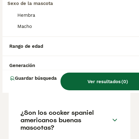
aproximadamente 911€, aunque los precios
Sexo de la mascota
pueden variar según factores como el
pedigrí, la reputación del criador y la
Hembra
ubicación.
Macho
¿Cuál es la diferencia entre
Rango de edad
un cocker spaniel y un
cocker spaniel americano?
Generación
Guardar búsqueda
¿Es mejor tener un cocker
Ver resultados
(
0
)
spaniel hembra o macho?
¿Son los cocker spaniel
americanos buenas
mascotas?