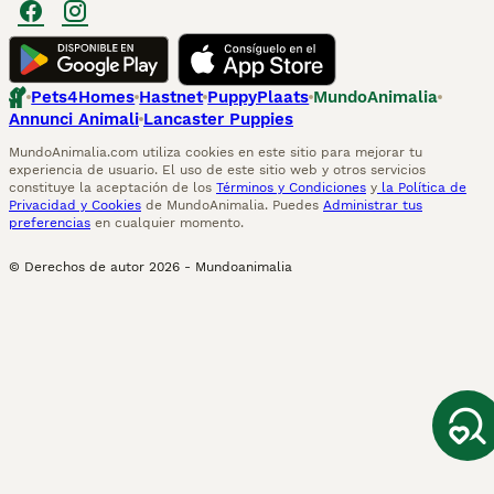
Pets4Homes
Hastnet
PuppyPlaats
MundoAnimalia
Annunci Animali
Lancaster Puppies
MundoAnimalia.com utiliza cookies en este sitio para mejorar tu
experiencia de usuario. El uso de este sitio web y otros servicios
constituye la aceptación de los
Términos y Condiciones
y
la Política de
Privacidad y Cookies
de MundoAnimalia. Puedes
Administrar tus
preferencias
en cualquier momento.
© Derechos de autor
2026
-
Mundoanimalia