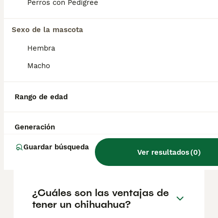
factores como el pedigrí, la reputación del
Perros con Pedigree
criador y la ubicación.
Sexo de la mascota
¿Cuáles son los 3 tipos de
Hembra
chihuahua?
Macho
¿Es bueno tener un
Rango de edad
chihuahua en casa?
Generación
¿Cuánto debe caminar un
Guardar búsqueda
Ver resultados
(
0
)
chihuahua al día?
¿Cuáles son las ventajas de
tener un chihuahua?