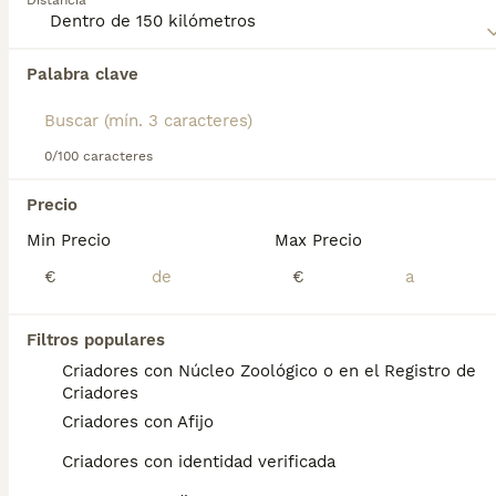
Distancia
Lee nuestra
página de consejos de compra del
Chesapeake Bay Retriever
para obtener información sobre
esta raza de perro.
Palabra clave
Encontramos 0 Chesapeake Bay Retriever
Perros en adopcion en ViIassar de Mar,
Barcelona.
Si deseas exactamente esta búsqueda guarda tu 
0/100 caracteres
búsqueda y espera el resultado perfecto:
Precio
Guardar búsqueda
Min Precio
Max Precio
€
€
Preguntas frecuentes
Filtros populares
Criadores con Núcleo Zoológico o en el Registro de
¿Qué es la raza Chesapeake
Criadores
Bay Retriever?
Criadores con Afijo
El Retriever de Chesapeake —en inglés:
Criadores con identidad verificada
Chesapeake Bay Retriever— es un raza de