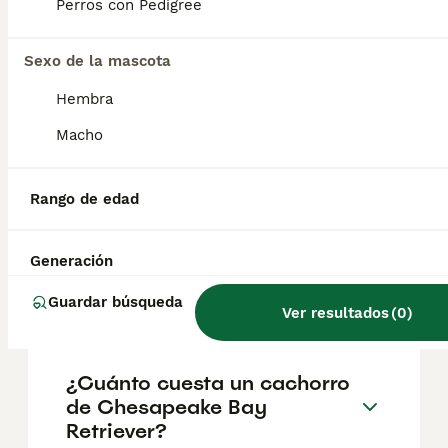
Chesapeake, costas de Maryland en el este
Perros con Pedigree
de Estados Unidos. Perteneciente a los
retriever, y clasificado en los grupos de caza
y deportes por parte de los Kennel Club.
Sexo de la mascota
Hembra
¿Es raro el Chesapeake Bay
Macho
Retriever?
Rango de edad
¿Cuál es la diferencia entre
un retriever de la bahía de
Generación
Chesapeake y un golden
retriever?
Guardar búsqueda
Ver resultados
(
0
)
¿Cuánto cuesta un cachorro
de Chesapeake Bay
Retriever?