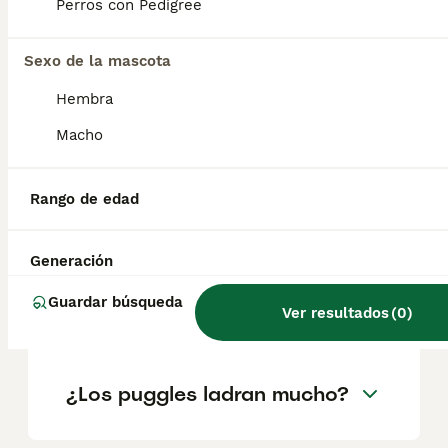
990€, aunque los precios pueden variar
Perros con Pedigree
según factores como el pedigrí, la
reputación del criador y la ubicación.
Sexo de la mascota
Hembra
¿Cuáles son los pros y
contras de un pug?
Macho
Rango de edad
¿Por qué es caro el perro
pug?
Generación
Guardar búsqueda
Ver resultados
(
0
)
¿Dónde debe dormir un pug?
¿Los puggles ladran mucho?