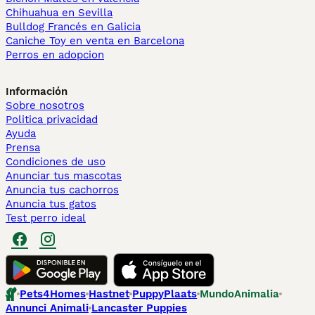
Chihuahua en Sevilla
Bulldog Francés en Galicia
Caniche Toy en venta en Barcelona
Perros en adopcion
Información
Sobre nosotros
Politica privacidad
Ayuda
Prensa
Condiciones de uso
Anunciar tus mascotas
Anuncia tus cachorros
Anuncia tus gatos
Test perro ideal
Pets4Homes
Hastnet
PuppyPlaats
MundoAnimalia
Annunci Animali
Lancaster Puppies