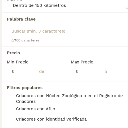
Distancia
Lee nuestra
página de consejos de compra de Cairn Terrier
para obtener información sobre esta raza de perro.
Palabra clave
Encontramos 0 Cairn Terrier Perros en
adopcion en Sabadell, Barcelona.
Si deseas exactamente esta búsqueda guarda tu 
búsqueda y espera el resultado perfecto:
0/100 caracteres
Guardar búsqueda
Precio
Min Precio
Max Precio
Preguntas frecuentes
€
€
Filtros populares
¿Cuánto cuesta un Cairn
Criadores con Núcleo Zoológico o en el Registro de
Terrier en España?
Criadores
Criadores con Afijo
El coste de adquisición de esta raza puede
variar según factores como el pedigrí, la
Criadores con identidad verificada
reputación del criador y la ubicación