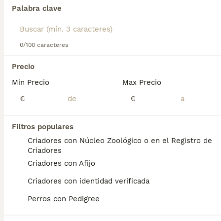
Lee nuestra
página de consejos de compra de Cairn Terrier
Palabra clave
para obtener información sobre esta raza de perro.
Encontramos 0 Cairn Terrier Perros en
adopcion en Canarias.
0/100 caracteres
Si deseas exactamente esta búsqueda guarda tu 
búsqueda y espera el resultado perfecto:
Precio
Min Precio
Max Precio
Guardar búsqueda
€
€
Preguntas frecuentes
Filtros populares
Criadores con Núcleo Zoológico o en el Registro de
Criadores
¿Cuánto cuesta un Cairn
Criadores con Afijo
Terrier en España?
Criadores con identidad verificada
El coste de adquisición de esta raza puede
Perros con Pedigree
variar según factores como el pedigrí, la
reputación del criador y la ubicación