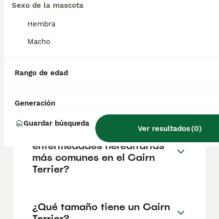
geográfica. Es fundamental acudir a
Sexo de la mascota
criadores responsables que garanticen la
salud y el bienestar de los animales.
Hembra
Informarse bien y comparar opciones antes
de comprometerse siempre es la mejor
Macho
decisión.
Rango de edad
¿Cómo es el carácter del
Cairn Terrier?
Generación
Guardar búsqueda
Ver resultados
(
0
)
¿Cuáles son las
enfermedades hereditarias
más comunes en el Cairn
Terrier?
¿Qué tamaño tiene un Cairn
Terrier?