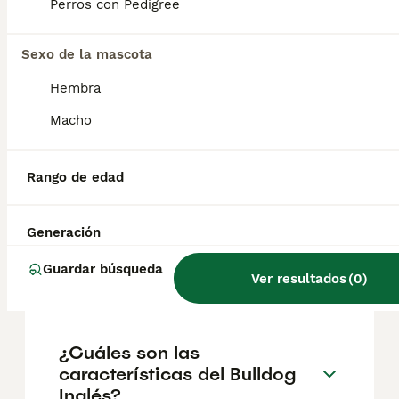
según factores como el pedigrí, la
Perros con Pedigree
reputación del criador y la ubicación.
Sexo de la mascota
¿Cuáles son las ventajas de
Hembra
tener un bulldog inglés?
Macho
¿Cuánto es lo máximo que
Rango de edad
vive un Bulldog Inglés?
Generación
¿Cuántos tipos de bulldog
Guardar búsqueda
Ver resultados
(
0
)
hay?
¿Cuáles son las
características del Bulldog
Inglés?