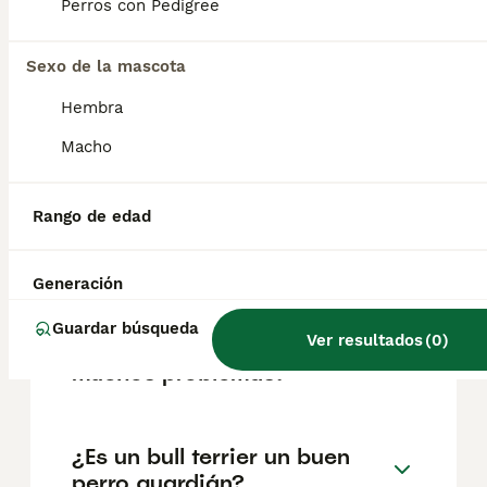
según factores como el pedigrí, la
Perros con Pedigree
reputación del criador y la ubicación.
Sexo de la mascota
¿Cómo son los bull terrier de
Hembra
cachorros?
Macho
¿Cuántos cachorros puede
Rango de edad
tener una perra Bull Terrier
primeriza?
Generación
Guardar búsqueda
Ver resultados
(
0
)
¿Los bull terrier tienen
muchos problemas?
¿Es un bull terrier un buen
perro guardián?