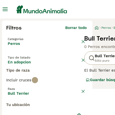
Filtros
Borrar todo
Perros
B
Bull Terri
Categorías
Perros
0 Perros encont
Bull Terrie
Tipo de listado
Sólo puro
En adopcion
Tipo de raza
El Bull Terrier
ser parte de una
Guardar bús
Incluir cruces
incluyendo el at
un perro hembra 
Raza
el entrenamient
Bull Terrier
perro adulto fel
Tu ubicación
Lee nuestra
pág