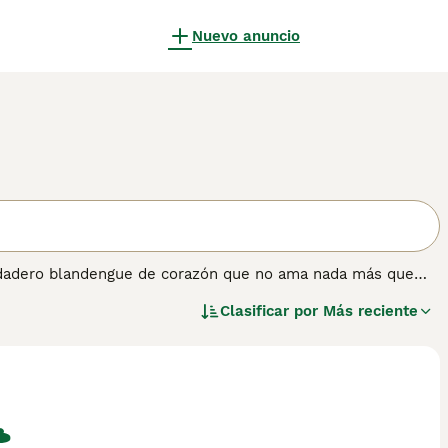
Nuevo anuncio
verdadero blandengue de corazón que no ama nada más que
 blanco, los Bull Terriers vienen en muchos otros colores,
Clasificar por
Más reciente
ro el tamaño siempre debe ser apropiado para la raza, ya sea
o y valiente, pero también tiene cierta terquedad, por lo que
es una necesidad absoluta para que se convierta en un
información sobre esta raza de perro.