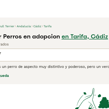
ull Terrier
Andalucía
Cádiz
Tarifa
er Perros en adopcion
en Tarifa, Cádiz
rados
r
 es un perro de aspecto muy distintivo y poderoso, pero un 
 familia. Aunque muchos de ellos se jactan de tener el pelaje
queda
igrado. No hay restricciones de tamaño o peso para ellos, pe
o macho. El Bull Terrier es conocido por su carácter divertid
o debe comenzar temprano y la socialización de un cachorro 
iz y bien adaptado.
ina de consejos de compra de Bull Terrier inglés
para obtener 