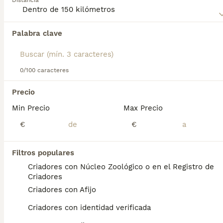
Distancia
compra de Braco Italiano para obtener información sobre
esta raza de perro.
Palabra clave
Encontramos 0 Braco Italiano Perros en
adopcion en Moncada, Valencia.
Si deseas exactamente esta búsqueda guarda tu 
búsqueda y espera el resultado perfecto:
0/100 caracteres
Guardar búsqueda
Precio
Min Precio
Max Precio
Preguntas frecuentes
€
€
Filtros populares
¿Cuánto cuesta un cachorro
Criadores con Núcleo Zoológico o en el Registro de
de Braco Italiano?
Criadores
Criadores con Afijo
El coste medio de un cachorro de Braco
Italiano en España es de aproximadamente
Criadores con identidad verificada
433€, aunque los precios pueden variar