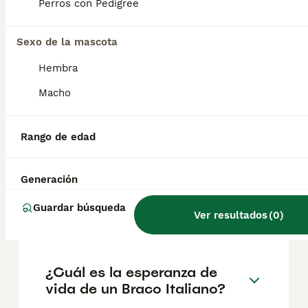
según factores como el pedigrí, la
Perros con Pedigree
reputación del criador y la ubicación.
Sexo de la mascota
¿Es fácil entrenar el bracco
Hembra
italiano?
Macho
¿Cómo entrenar a un bracco
Rango de edad
italiano?
Generación
¿Cuántas horas duerme un
Guardar búsqueda
Ver resultados
(
0
)
Braco Italiano?
¿Cuál es la esperanza de
vida de un Braco Italiano?