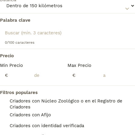
Distancia
Lee nuestra
página de consejos de compra de Boyero de
Australia
para obtener información sobre esta raza de
Palabra clave
Encontramos 0 Boyero de Australia Perros en
perro.
adopcion en Azuqueca de Henares,
Guadalajara.
Si deseas exactamente esta búsqueda guarda tu 
0/100 caracteres
búsqueda y espera el resultado perfecto:
Precio
Guardar búsqueda
Min Precio
Max Precio
€
€
Preguntas frecuentes
Filtros populares
Criadores con Núcleo Zoológico o en el Registro de
¿Cuánto cuesta un cachorro
Criadores
de Boyero De Australia?
Criadores con Afijo
El coste medio de un cachorro de Boyero De
Criadores con identidad verificada
Australia en España es de aproximadamente