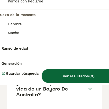
305€, aunque los precios pueden variar
Perros con Pedigree
según factores como el pedigrí, la
reputación del criador y la ubicación.
Sexo de la mascota
Hembra
¿Cómo es el carácter de
Boyero De Australia?
Macho
Rango de edad
¿Cuáles son las ventajas y
desventajas de la raza
Boyero De Australia?
Generación
Guardar búsqueda
Ver resultados
(
0
)
¿Cuál es la esperanza de
vida de un Boyero De
Australia?