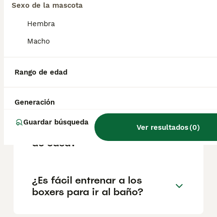
Sexo de la mascota
Hembra
¿Cuál es la mejor edad para
Macho
adquirir un cachorro boxer?
Rango de edad
¿Cómo son los bóxer perros
cachorros?
Generación
Guardar búsqueda
Ver resultados
(
0
)
¿Es un boxer un buen perro
de casa?
¿Es fácil entrenar a los
boxers para ir al baño?