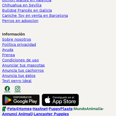
Bichón Maltés en València
Chihuahua en Sevilla
Bulldog Francés en Galicia
Caniche Toy en venta en Barcelona
Perros en adopcion
Información
Sobre nosotros
Politica privacidad
Ayuda
Prensa
Condiciones de uso
Anunciar tus mascotas
Anuncia tus cachorros
Anuncia tus gatos
Test perro ideal
Pets4Homes
Hastnet
PuppyPlaats
MundoAnimalia
Annunci Animali
Lancaster Puppies