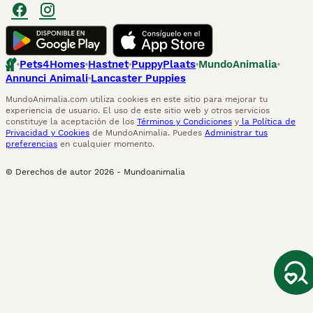
Pets4Homes
Hastnet
PuppyPlaats
MundoAnimalia
Annunci Animali
Lancaster Puppies
MundoAnimalia.com utiliza cookies en este sitio para mejorar tu
experiencia de usuario. El uso de este sitio web y otros servicios
constituye la aceptación de los
Términos y Condiciones
y
la Política de
Privacidad y Cookies
de MundoAnimalia. Puedes
Administrar tus
preferencias
en cualquier momento.
© Derechos de autor
2026
-
Mundoanimalia