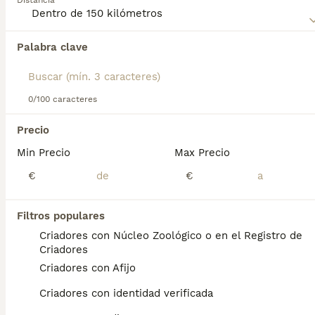
Distancia
Lee nuestra
página de consejos de compra de Black and
Tan Coonhound
para obtener información sobre esta raza
Palabra clave
Encontramos 0 Black and Tan Coonhound
de perro.
Perros en adopcion en Burujón, Toledo.
Si deseas exactamente esta búsqueda guarda tu 
búsqueda y espera el resultado perfecto:
0/100 caracteres
Guardar búsqueda
Precio
Min Precio
Max Precio
Preguntas frecuentes
€
€
Filtros populares
¿Cuáles son los problemas
Criadores con Núcleo Zoológico o en el Registro de
de salud comunes en los
Criadores
perros de raza Black and Tan
Criadores con Afijo
Coonhound?
Criadores con identidad verificada
Problemas de salud El principal problema de