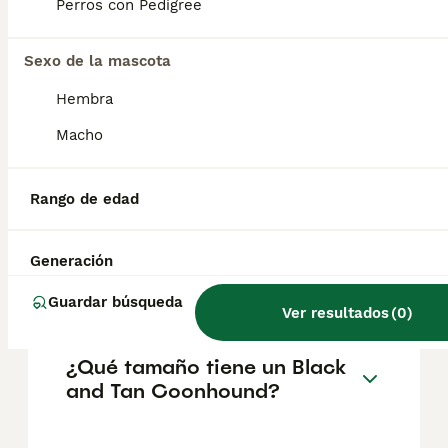
Perros con Pedigree
salud del Black and Tan Coonhound es la
displasia de cadera . El hipotiroidismo y la
inversión del párpado (ectropión) también
Sexo de la mascota
pueden convertirse en problemas.
Hembra
Macho
¿Qué significa black and tan
en perros?
Rango de edad
¿A los perros de raza Black
Generación
and Tan Coonhound les
gusta que los acaricien?
Guardar búsqueda
Ver resultados
(
0
)
¿Qué tamaño tiene un Black
and Tan Coonhound?