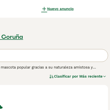
Nuevo anuncio
A Coruña
 mascota popular gracias a su naturaleza amistosa y
o de trabajo resistente y ha sido conocido por muchos
Clasificar por
Más reciente
 Welsh Grey Sheepdog, por nombrar solo dos. Son perros
nas, y nada aman más que estar en un ambiente familiar y
ormación sobre esta raza de perro.