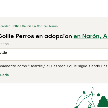
Bearded Collie
Galicia
A Coruña
Narón
ollie Perros en adopcion
en Narón, 
rados
llie
osamente como "Beardie,", el Bearded Collie sigue siendo una
bargo, el Bearded Collie se crió originalmente como un perr
queda
tes a lo largo de los años, incluyendo Highland Collie y Old
gentes y muy adaptables que se sienten cómodos con las perso
do lo que sucede a su alrededor.
ina de consejos de compra de Bearded Collie
para obtener inf