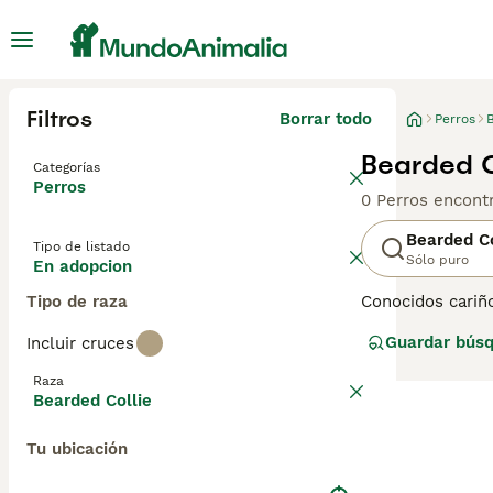
Filtros
Borrar todo
Perros
Bearded C
Categorías
Perros
0 Perros encont
Bearded Co
Tipo de listado
Sólo puro
En adopcion
Tipo de raza
Conocidos cariñ
adorable. Sin em
Guardar bús
Incluir cruces
nombres diferen
alertas, inteli
Raza
participar en to
Bearded Collie
Lee nuestra
pág
Tu ubicación