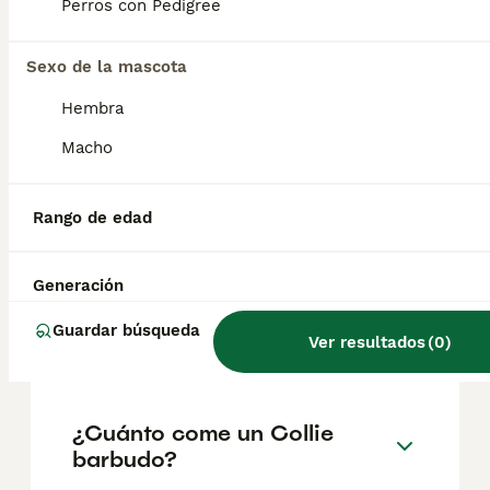
según factores como el pedigrí, la
Perros con Pedigree
reputación del criador y la ubicación.
Sexo de la mascota
¿Cómo es el carácter del
Hembra
Collie barbudo?
Macho
¿Cuántos años viven los
Rango de edad
bearded collies?
Generación
¿Cómo es la personalidad de
Guardar búsqueda
Ver resultados
(
0
)
un collie?
¿Cuánto come un Collie
barbudo?