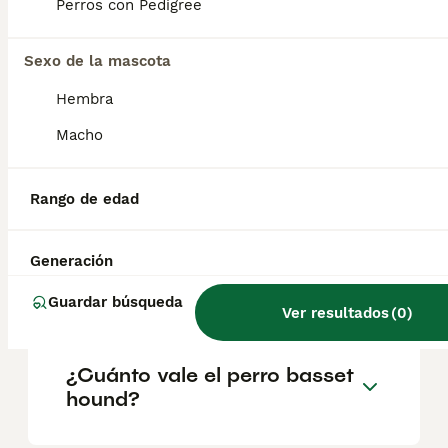
geográfica. Es fundamental acudir a
Perros con Pedigree
criadores responsables que garanticen la
salud y el bienestar de los animales.
Informarse bien y comparar opciones antes
Sexo de la mascota
de comprometerse siempre es la mejor
Hembra
decisión.
Macho
¿El basset hound es
agresivo?
Rango de edad
Generación
¿Basset hound es bueno
para niños?
Guardar búsqueda
Ver resultados
(
0
)
¿Cuánto vale el perro basset
hound?