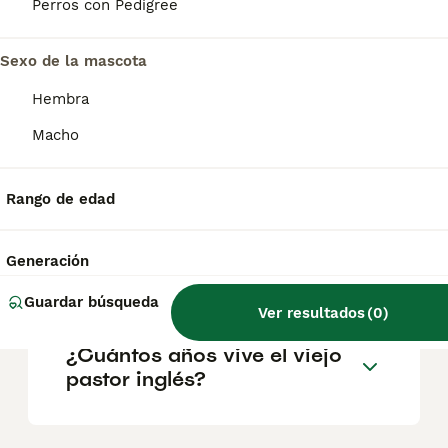
Parece que tiene los ojos completamente
Perros con Pedigree
cubiertos por el pelo, pero tiene una vista
perfecta. En cuanto al color, esta raza puede
presentar cualquier tonalidad de gris o azul
Sexo de la mascota
con o sin manchas.
Hembra
Macho
¿Cuánto cuesta un cachorro
de viejo pastor inglés?
Rango de edad
¿Cuánto vale un perro
Generación
Bobtail?
Guardar búsqueda
Ver resultados
(
0
)
¿Cuántos años vive el viejo
pastor inglés?