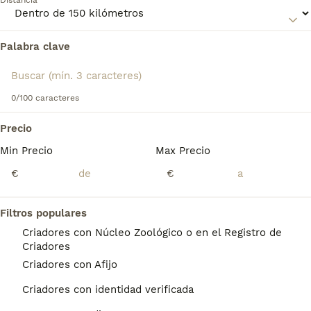
Distancia
Perro de Pastor Inglés - Bobtail
para obtener información
sobre esta raza de perro.
Palabra clave
Encontramos 0 Perro Bobtail Perros en
adopcion en Xinzo de Limia, Ourense.
Si deseas exactamente esta búsqueda guarda tu 
búsqueda y espera el resultado perfecto:
0/100 caracteres
Guardar búsqueda
Precio
Min Precio
Max Precio
Preguntas frecuentes
€
€
Filtros populares
¿Cómo es el perro viejo
Criadores con Núcleo Zoológico o en el Registro de
pastor inglés Bobtail?
Criadores
Criadores con Afijo
El Bobtail o antiguo pastor inglés es
ampliamente reconocido por su pelaje largo
Criadores con identidad verificada
y lanoso que recubre su gordito cuerpo.