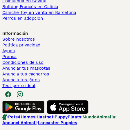
Chihuahua en Sevilla
Bulldog Francés en Galicia
Caniche Toy en venta en Barcelona
Perros en adopcion
Información
Sobre nosotros
Politica privacidad
Ayuda
Prensa
Condiciones de uso
Anunciar tus mascotas
Anuncia tus cachorros
Anuncia tus gatos
Test perro ideal
Pets4Homes
Hastnet
PuppyPlaats
MundoAnimalia
Annunci Animali
Lancaster Puppies