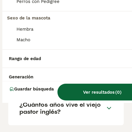
Parece que tiene los ojos completamente
Perros con Pedigree
cubiertos por el pelo, pero tiene una vista
perfecta. En cuanto al color, esta raza puede
presentar cualquier tonalidad de gris o azul
Sexo de la mascota
con o sin manchas.
Hembra
Macho
¿Cuánto cuesta un cachorro
de viejo pastor inglés?
Rango de edad
¿Cuánto vale un perro
Generación
Bobtail?
Guardar búsqueda
Ver resultados
(
0
)
¿Cuántos años vive el viejo
pastor inglés?