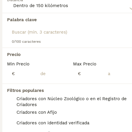
Distancia
Perro de Pastor Inglés - Bobtail
para obtener información
sobre esta raza de perro.
Palabra clave
Encontramos 0 Perro Bobtail Perros en
adopcion en Monforte de Lemos, Lugo.
Si deseas exactamente esta búsqueda guarda tu 
búsqueda y espera el resultado perfecto:
0/100 caracteres
Guardar búsqueda
Precio
Min Precio
Max Precio
Preguntas frecuentes
€
€
Filtros populares
¿Cómo es el perro viejo
Criadores con Núcleo Zoológico o en el Registro de
pastor inglés Bobtail?
Criadores
Criadores con Afijo
El Bobtail o antiguo pastor inglés es
ampliamente reconocido por su pelaje largo
Criadores con identidad verificada
y lanoso que recubre su gordito cuerpo.