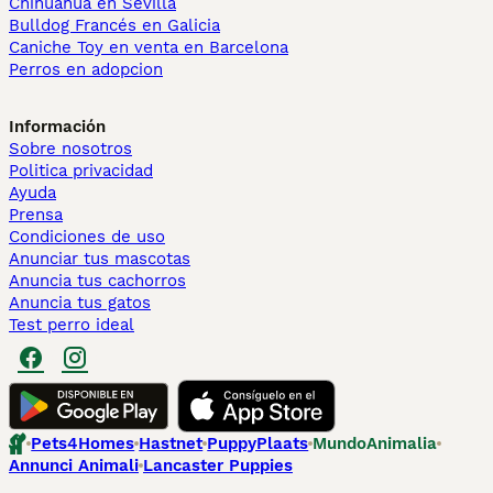
Chihuahua en Sevilla
Bulldog Francés en Galicia
Caniche Toy en venta en Barcelona
Perros en adopcion
Información
Sobre nosotros
Politica privacidad
Ayuda
Prensa
Condiciones de uso
Anunciar tus mascotas
Anuncia tus cachorros
Anuncia tus gatos
Test perro ideal
Pets4Homes
Hastnet
PuppyPlaats
MundoAnimalia
Annunci Animali
Lancaster Puppies