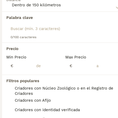
Distancia
Lee nuestra
página de consejos de compra de
Affenpinscher
para obtener información sobre esta raza de
Palabra clave
Encontramos 0 Affenpinscher Perros en
perro.
adopcion en Moncada, Valencia.
Si deseas exactamente esta búsqueda guarda tu 
búsqueda y espera el resultado perfecto:
0/100 caracteres
Guardar búsqueda
Precio
Min Precio
Max Precio
Preguntas frecuentes
€
€
Filtros populares
¿Cuánto cuesta un cachorro
Criadores con Núcleo Zoológico o en el Registro de
de Affenpinscher?
Criadores
Criadores con Afijo
El coste medio de un cachorro de
Affenpinscher en España es de
Criadores con identidad verificada
aproximadamente 428€, aunque los precios