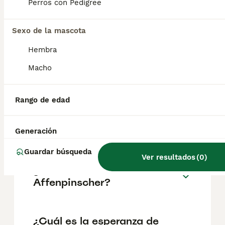
pueden variar según factores como el
Perros con Pedigree
pedigrí, la reputación del criador y la
ubicación.
Sexo de la mascota
Hembra
¿Cómo es el carácter de
Affenpinscher?
Macho
Rango de edad
¿Cuáles son las ventajas y
desventajas de la raza
Affenpinscher?
Generación
Guardar búsqueda
Ver resultados
(
0
)
¿Qué tamaño tiene un
Affenpinscher?
¿Cuál es la esperanza de