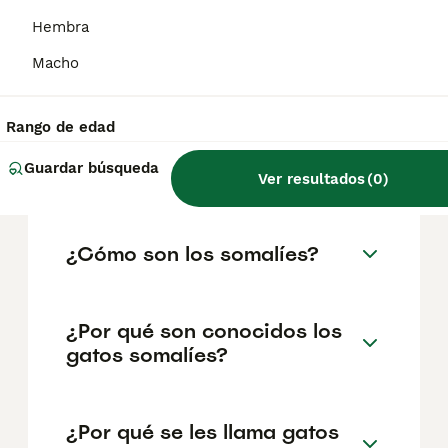
somalíes pueden ser más tímidos e
independientes que sus primos abisinios,
Hembra
pero les gusta la compañía humana. Son
activos y les gusta hacer ejercicio al aire
Macho
libre.
Rango de edad
¿Son agresivos los gatos
Guardar búsqueda
somalíes?
Ver resultados
(
0
)
¿Cómo son los somalíes?
¿Por qué son conocidos los
gatos somalíes?
¿Por qué se les llama gatos