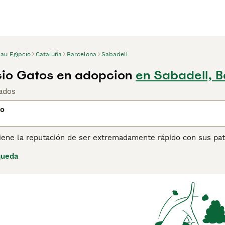
au Egipcio
Cataluña
Barcelona
Sabadell
io Gatos en adopcion
en Sabadell, 
ados
io
iene la reputación de ser extremadamente rápido con sus pata
 las paredes de las tumbas de los faraones. Se ha calculado
queda
ora. Y no solo eso, sus patas traseras largas y musculosas l
l paso de los años, gracias a su exótico y natural pelaje mote
onvertido en un compañero popular, llegando a los corazones
ina de consejos de compra de Mau Egipcio
para obtener infor