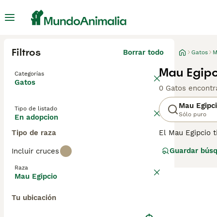
Filtros
Borrar todo
Gatos
M
Mau Egipc
Categorías
Gatos
0 Gatos encontr
Mau Egipc
Tipo de listado
Sólo puro
En adopcion
Tipo de raza
El Mau Egipcio t
representados en
Guardar bús
Incluir cruces
kilómetros por h
facilidad. Con e
Raza
Egipcio se ha c
Mau Egipcio
del mundo.
Tu ubicación
Lee nuestra
pág