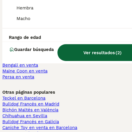
Yorkshire Terrier en venta
Hembra
Pomerania en venta
Border Collie en venta
Macho
Teckel en venta
Caniche Toy en venta
Rango de edad
Gatos y Gatitos En Venta
Bosque de Noruega en venta
Guardar búsqueda
Ver resultados
(
2
)
Británico en venta
Sphynx en venta
Bengalí en venta
Maine Coon en venta
Persa en venta
Otras páginas populares
Teckel en Barcelona
Bulldog Francés en Madrid
Bichón Maltés en València
Chihuahua en Sevilla
Bulldog Francés en Galicia
Caniche Toy en venta en Barcelona