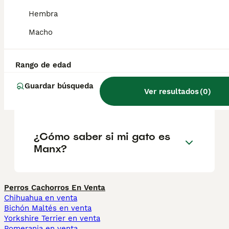
madurez.
Hembra
Macho
¿Cómo es la personalidad de
un gato Manx?
Rango de edad
Guardar búsqueda
Ver resultados
(
0
)
¿Qué significa Manx?
¿Cómo saber si mi gato es
Manx?
Perros Cachorros En Venta
Chihuahua en venta
Bichón Maltés en venta
Yorkshire Terrier en venta
Pomerania en venta