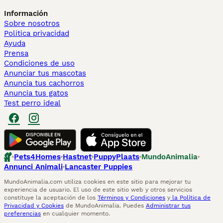
Información
Sobre nosotros
Politica privacidad
Ayuda
Prensa
Condiciones de uso
Anunciar tus mascotas
Anuncia tus cachorros
Anuncia tus gatos
Test perro ideal
Pets4Homes
Hastnet
PuppyPlaats
MundoAnimalia
Annunci Animali
Lancaster Puppies
MundoAnimalia.com utiliza cookies en este sitio para mejorar tu
experiencia de usuario. El uso de este sitio web y otros servicios
constituye la aceptación de los
Términos y Condiciones
y
la Política de
Privacidad y Cookies
de MundoAnimalia. Puedes
Administrar tus
preferencias
en cualquier momento.