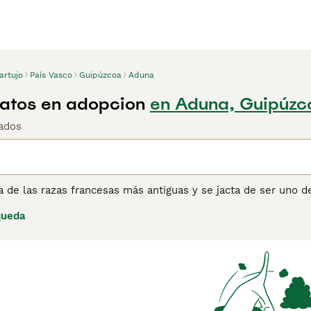
artujo
País Vasco
Guipúzcoa
Aduna
atos en adopcion
en Aduna, Guipúzc
ados
a de las razas francesas más antiguas y se jacta de ser uno 
res gatos de tamaño mediano han sido compañeros y mascotas 
queda
l. Se sabe que forman fuertes lazos con sus familias, y a lo l
 bueno.
ina de consejos de compra de Cartujo
para obtener informació