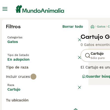
Filtros
Borrar todo
Gatos
C
Cartujo G
Categorías
Gatos
0 Gatos encontr
Cartujo
Tipo de listado
Sólo puro
En adopcion
Tipo de raza
El Cartujo es un
estos encantado
Guardar bús
Incluir cruces
naturaleza genti
tremendamente
Raza
Cartujo
Lee nuestra
pág
Tu ubicación