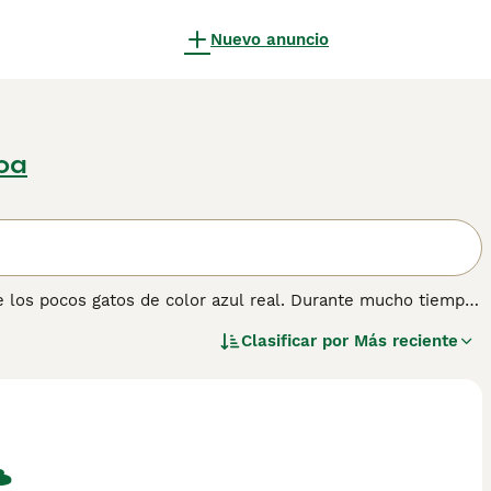
Nuevo anuncio
oa
de los pocos gatos de color azul real. Durante mucho tiempo,
populares gracias a su carácter amistoso y tranquilo y su
Clasificar por
Más reciente
argo de los años el Cartujo se ha ganado la reputación de ser
n sobre esta raza de gato.