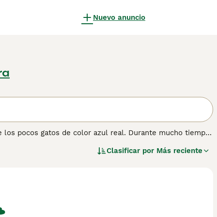
Nuevo anuncio
ra
de los pocos gatos de color azul real. Durante mucho tiempo,
populares gracias a su carácter amistoso y tranquilo y su
Clasificar por
Más reciente
argo de los años el Cartujo se ha ganado la reputación de ser
n sobre esta raza de gato.