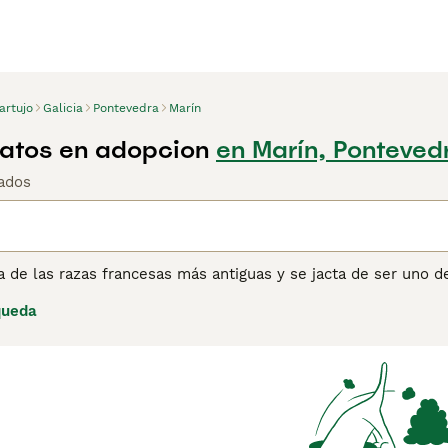
artujo
Galicia
Pontevedra
Marín
atos en adopcion
en Marín, Ponteved
ados
a de las razas francesas más antiguas y se jacta de ser uno 
res gatos de tamaño mediano han sido compañeros y mascotas 
queda
l. Se sabe que forman fuertes lazos con sus familias, y a lo l
 bueno.
ina de consejos de compra de Cartujo
para obtener informació