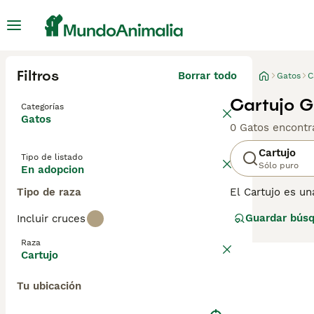
Filtros
Borrar todo
Gatos
C
Cartujo G
Categorías
Gatos
0 Gatos encontr
Cartujo
Tipo de listado
Sólo puro
En adopcion
Tipo de raza
El Cartujo es un
estos encantado
Guardar bús
Incluir cruces
naturaleza genti
tremendamente
Raza
Cartujo
Lee nuestra
pág
Tu ubicación