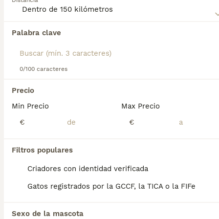
Distancia
Lee nuestra
página de consejos de compra de Cartujo
para
obtener información sobre esta raza de gato.
Palabra clave
Encontramos 0 Cartujo Gatos en adopcion en
Azuqueca de Henares, Guadalajara.
Si deseas exactamente esta búsqueda guarda tu 
búsqueda y espera el resultado perfecto:
0/100 caracteres
Guardar búsqueda
Precio
Min Precio
Max Precio
Preguntas frecuentes
€
€
Filtros populares
¿Cuánto vale un gato
cartujo?
Criadores con identidad verificada
Gatos registrados por la GCCF, la TICA o la FIFe
El coste de adquisición de esta raza puede
variar según factores como el pedigrí, la
reputación del criador y la ubicación
Sexo de la mascota