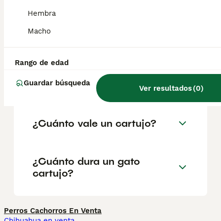
geográfica. Es fundamental acudir a
criadores responsables que garanticen la
Hembra
salud y el bienestar de los animales.
Informarse bien y comparar opciones antes
Macho
de comprometerse siempre es la mejor
decisión.
Rango de edad
Guardar búsqueda
¿Qué es un gato cartujo?
Ver resultados
(
0
)
¿Cuánto vale un cartujo?
¿Cuánto dura un gato
cartujo?
Perros Cachorros En Venta
Chihuahua en venta