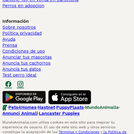
Perros en adopcion
Información
Sobre nosotros
Politica privacidad
Ayuda
Prensa
Condiciones de uso
Anunciar tus mascotas
Anuncia tus cachorros
Anuncia tus gatos
Test perro ideal
Pets4Homes
Hastnet
PuppyPlaats
MundoAnimalia
Annunci Animali
Lancaster Puppies
MundoAnimalia.com utiliza cookies en este sitio para mejorar tu
experiencia de usuario. El uso de este sitio web y otros servicios
constituye la aceptación de los
Términos y Condiciones
y
la Política de