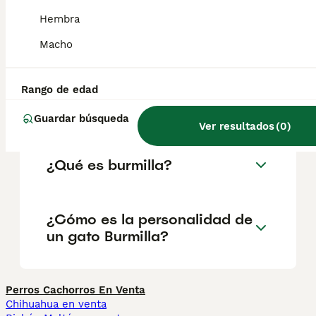
fuerte. La hembra es mucho más pequeña y
delicada que el macho. La cabeza tiene un
Hembra
cráneo ligeramente redondeado, un hocico
cuneiforme y orejas bastante separadas.
Macho
Rango de edad
¿Cuál es la diferencia entre
un birmano y un burmilla?
Guardar búsqueda
Ver resultados
(
0
)
¿Qué es burmilla?
¿Cómo es la personalidad de
un gato Burmilla?
Perros Cachorros En Venta
Chihuahua en venta