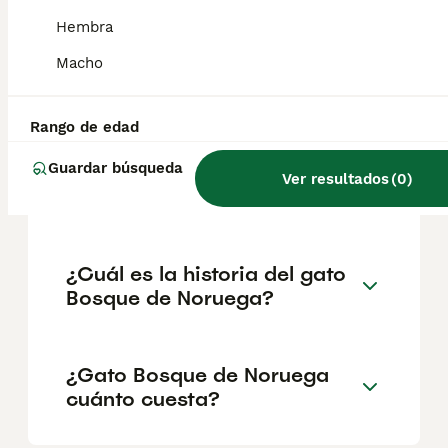
geográfica. Es fundamental acudir a
criadores responsables que garanticen la
Hembra
salud y el bienestar de los animales.
Informarse bien y comparar opciones antes
Macho
de comprometerse siempre es la mejor
decisión.
Rango de edad
Guardar búsqueda
¿Cómo son los gatos en el
Ver resultados
(
0
)
bosque de Noruega?
¿Cuál es la historia del gato
Bosque de Noruega?
¿Gato Bosque de Noruega
cuánto cuesta?