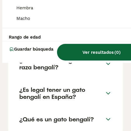
independiente de Bangladés y los estados
Hembra
indios de Bengala Occidental, Tripura y
partes de Assam.
Macho
¿Dónde se habla bengalí?
Rango de edad
Guardar búsqueda
Ver resultados
(
0
)
¿Cuánto vale un gato de
raza bengalí?
¿Es legal tener un gato
bengalí en España?
¿Qué es un gato bengalí?