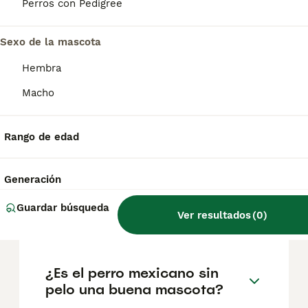
reputación del criador y la ubicación
Perros con Pedigree
geográfica. Es fundamental acudir a
criadores responsables que garanticen la
Sexo de la mascota
salud y el bienestar de los animales.
Informarse bien y comparar opciones antes
Hembra
de comprometerse siempre es la mejor
decisión.
Macho
¿Cuánto vale un perro
Rango de edad
mexicano sin pelo?
Generación
¿Es agresivo el
Guardar búsqueda
Ver resultados
(
0
)
Xoloitzcuintle?
¿Es el perro mexicano sin
pelo una buena mascota?