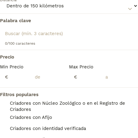
Distancia
ideal para personas con alergias. A pesar de su aspecto
inusual, es un compañero afectuoso y adaptable, tanto en
entornos urbanos como rurales.
Palabra clave
Encontramos 0 Xoloitzcuintle - Perro Sin
Pelo Mexicano Cachorros en venta en Tarifa,
Cádiz.
Si deseas exactamente esta búsqueda guarda tu 
0/100 caracteres
búsqueda y espera el resultado perfecto:
Precio
Guardar búsqueda
Min Precio
Max Precio
€
€
Preguntas frecuentes
Filtros populares
Criadores con Núcleo Zoológico o en el Registro de
¿Cuánto vale un perro
Criadores
Xoloitzcuintle original?
Criadores con Afijo
El coste de adquisición de esta raza puede
Criadores con identidad verificada
variar según factores como el pedigrí, la