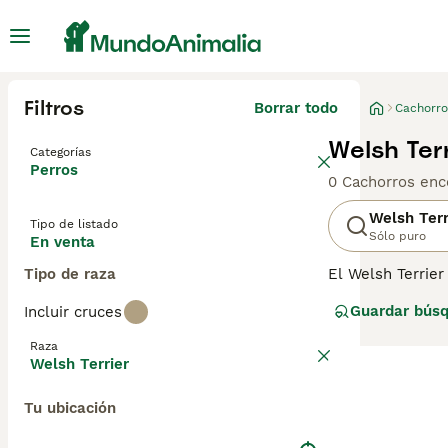
Filtros
Borrar todo
Cachorro
Welsh Ter
Categorías
Perros
0 Cachorros enc
Welsh Terr
Tipo de listado
Sólo puro
En venta
Tipo de raza
El Welsh Terrier
perros registrad
Guardar bús
Incluir cruces
razas de Terrier
tienen un alto i
Raza
Welsh Terrier
Lee nuestra
pág
Tu ubicación