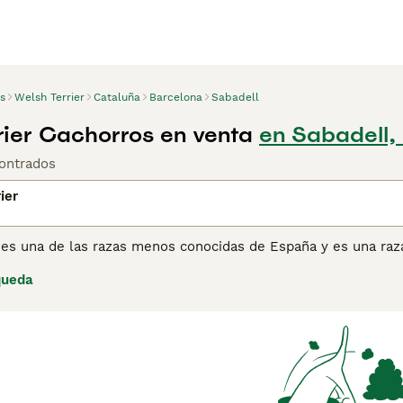
s
Welsh Terrier
Cataluña
Barcelona
Sabadell
rier Cachorros en venta
en Sabadell,
ontrados
ier
 es una de las razas menos conocidas de España y es una raza
os en el Kennel Club en 2015. Son personajes felices, divert
queda
 Se sabe que son particularmente buenos con los niños y fiele
nstinto de presa.
ina de consejos de compra de Welsh Terrier
para obtener info