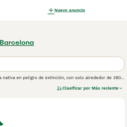
Nuevo anuncio
 Barcelona
 nativa en peligro de extinción, con solo alrededor de 380
idos e inteligentes, mucho más tranquilos que muchas otras
Clasificar por
Más reciente
s a su pedigrí de trabajo, lo que en resumen significa que
rmación sobre esta raza de perro.