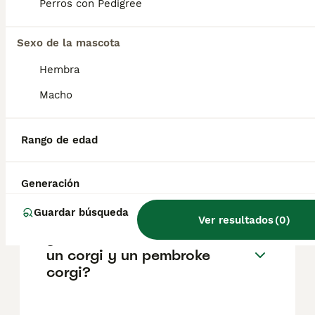
pueden variar según factores como el
Perros con Pedigree
pedigrí, la reputación del criador y la
ubicación.
Sexo de la mascota
Hembra
¿Por qué no adquirir un
Pembroke Welsh Corgi?
Macho
Rango de edad
¿Cuáles son las ventajas de
tener un corgi galés de
Pembroke?
Generación
Guardar búsqueda
Ver resultados
(
0
)
¿Cuál es la diferencia entre
un corgi y un pembroke
corgi?