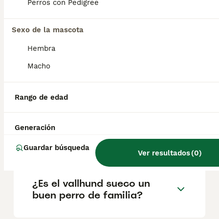
geográfica. Es fundamental acudir a
Perros con Pedigree
criadores responsables que garanticen la
salud y el bienestar de los animales.
Informarse bien y comparar opciones antes
Sexo de la mascota
de comprometerse siempre es la mejor
Hembra
decisión.
Macho
¿Son los Vallhunds suecos
buenas mascotas?
Rango de edad
Generación
¿Son raros los vallhunds
suecos?
Guardar búsqueda
Ver resultados
(
0
)
¿Es el vallhund sueco un
buen perro de familia?