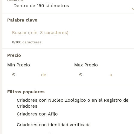
Distancia
dueño firme y responsable que pueda proporcionarle una
buena socialización y entrenamiento.
Palabra clave
Encontramos 0 Tosa Inu Cachorros en venta
en San Martín de Montalbán, Toledo.
Si deseas exactamente esta búsqueda guarda tu 
búsqueda y espera el resultado perfecto:
0/100 caracteres
Guardar búsqueda
Precio
Min Precio
Max Precio
Preguntas frecuentes
€
€
Filtros populares
¿Qué raza de perro es el
Criadores con Núcleo Zoológico o en el Registro de
Tosa?
Criadores
Criadores con Afijo
El tosa (土佐), formalmente Tosa inu (土佐犬),
literalmente «perro de Tosa», es una raza de
Criadores con identidad verificada
perro originaria de la antigua provincia de