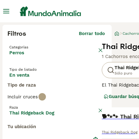
Filtros
Borrar todo
Cachorro
Thai Ridg
Categorías
Perros
1 Cachorros enc
Thai Ridg
Tipo de listado
Sólo puro
En venta
Tipo de raza
El Thai Ridgeba
consideran una d
Guardar bús
Incluir cruces
de sangre extre
Raza
Lee nuestra
pág
Thai Ridgeback Dog
🐕🐾🐾 Thai R
Tu ubicación
Thai Ridgeback Dog