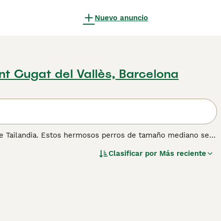
Nuevo anuncio
nt Cugat del Vallès, Barcelona
de Tailandia. Estos hermosos perros de tamaño mediano se
ntrado en contacto con otras razas. Como tal, tienen líneas
Clasificar por
Más reciente
ís natal.
r información sobre esta raza de perro.