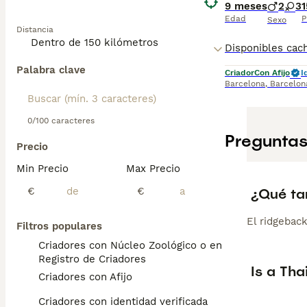
9 meses
2
3
Edad
P
Sexo
Distancia
Palabra clave
Criador
Con Afijo
I
Barcelona
,
Barcelon
0/100 caracteres
Preguntas
Precio
Min Precio
Max Precio
¿Qué ta
€
€
El ridgebac
Filtros populares
Criadores con Núcleo Zoológico o en el
Registro de Criadores
Is a Th
Criadores con Afijo
Criadores con identidad verificada