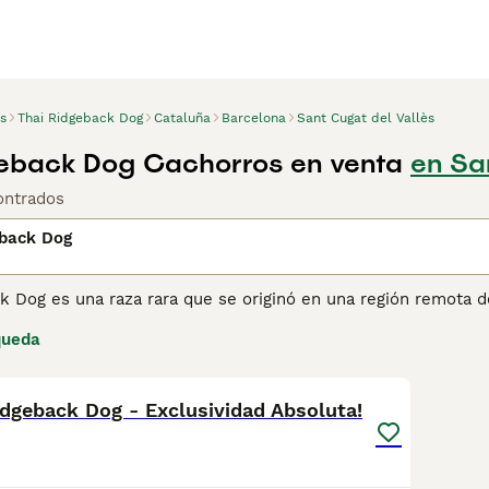
s
Thai Ridgeback Dog
Cataluña
Barcelona
Sant Cugat del Vallès
eback Dog Cachorros en venta
en Sa
ontrados
eback Dog
ck Dog es una raza rara que se originó en una región remota 
e las razas más puras por esta misma razón, ya que no han e
queda
madamente puras y siempre han sido muy apreciadas en su pa
12
ina de consejos de compra de Thai Ridgeback Dog
para obtene
idgeback Dog - Exclusividad Absoluta!