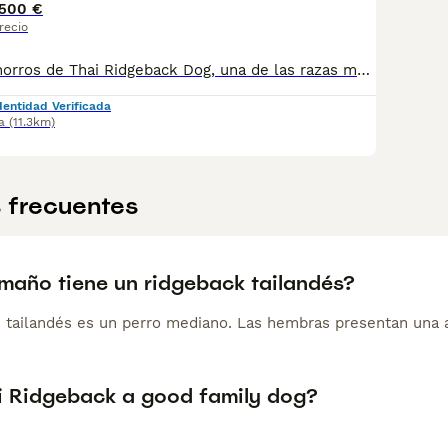
1500 €
recio
Disponibles cachorros de Thai Ridgeback Dog, una de las razas más raras, antiguas y fascinantes del mundo. Único criador en España, proyecto serio, legal y totalmente alejado de la cría comercial. El Thai Ridgeback es un perro inteligente, leal, atlético y primitivo, con pelo corto, sin olor y con mínima muda, lo que lo convierte en una raza apta para personas con sensibilidad o alergias (hipoalergénico). Nuestros cachorros se crían en entorno natural, con socialización temprana y selección rigurosa de carácter y salud, dando como resultado perros equilibrados, seguros y con una presencia excepcional. 🔹 Raza rara y exclusiva 🔹 Único criador especializado en España 🔹 Pocas camadas, máxima selección 🔹 Padres testados y libres de enfermedades genéticas 🔹 Criador profesional desde 1998 📄 Entrega a partir de los 60 días, con: • Cartilla sanitaria oficial • Vacunas y desparasitaciones al día • Microchip • Pedigree LOE • Contrato de venta y garantía escrita • Revisión veterinaria completa por escrito Buscamos familias responsables, conscientes de que se trata de una raza especial, única y con personalidad propia. Acompañamos a cada familia antes y después de la entrega. 📍 La Granja de Flix (Tarragona) 📅 Visitas con cita previa 👉 Si buscas un perro realmente diferente, exclusivo y criado con garantías reales, contáctanos ahora. Las camadas son muy limitadas.
dentidad Verificada
a
(11.3km)
 frecuentes
maño tiene un ridgeback tailandés?
k tailandés es un perro mediano. Las hembras presentan una 
ai Ridgeback a good family dog?